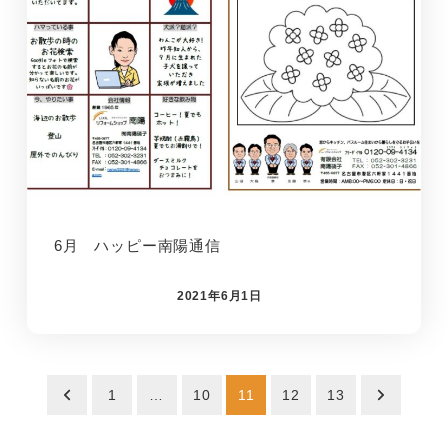
6月 ハッピー南陽通信
2021年6月1日
投稿のページ送り
1
…
10
11
12
13