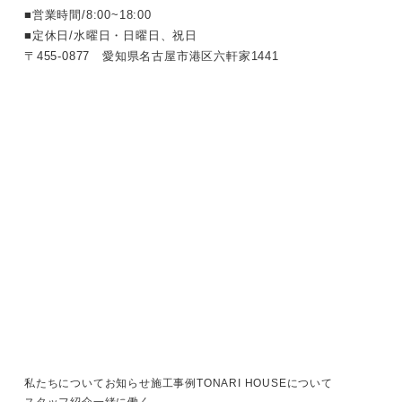
■営業時間/8:00~18:00
■定休日/水曜日・日曜日、祝日
〒455-0877 愛知県名古屋市港区六軒家1441
LI
電
N
話
E
で
で
私たちについて
お知らせ
施工事例
TONARI HOUSEについて
相
相