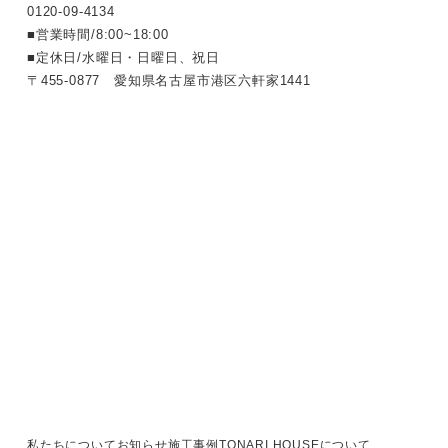
0120-
09
-
4134
■営業時間/8:00~18:00
■定休日/水曜日・日曜日、祝日
〒455-0877 愛知県名古屋市港区六軒家1441
LI
電
N
話
E
で
で
私たちについて
お知らせ
施工事例
TONARI HOUSEについて